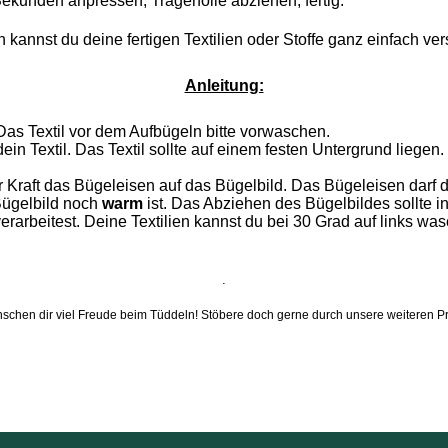
Sekunden anpressen, Trägerfolie abziehen, fertig.
 kannst du deine fertigen Textilien oder Stoffe ganz einfach v
Anleitung:
Das Textil vor dem Aufbügeln bitte vorwaschen.
dein Textil. Das Textil sollte auf einem festen Untergrund lie
r Kraft das Bügeleisen auf das Bügelbild. Das Bügeleisen darf 
Bügelbild noch
warm
ist. Das Abziehen des Bügelbildes sollte in
rarbeitest. Deine Textilien kannst du bei 30 Grad auf links was
.
schen dir viel Freude beim Tüddeln! Stöbere doch gerne durch unsere weiteren P