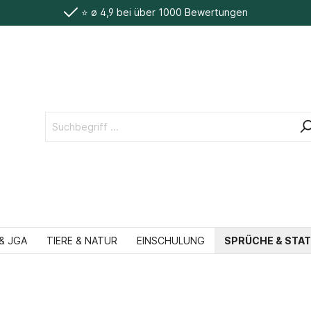
⭐️ ø 4,9 bei über 1000 Bewertungen
& JGA
TIERE & NATUR
EINSCHULUNG
SPRÜCHE & STA