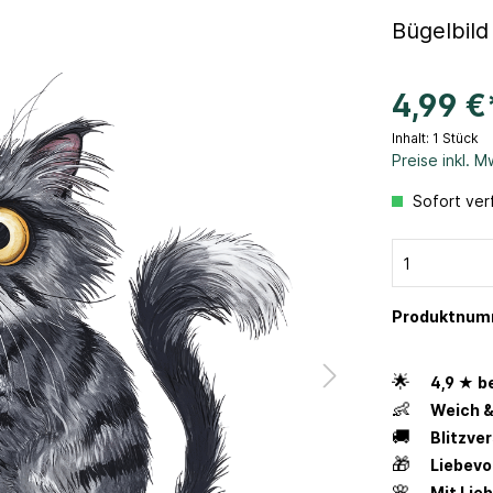
Bügelbild
4,99 €
Inhalt:
1 Stück
Preise inkl. 
Sofort verf
Produktnum
🌟
4,9 ★ b
👶
Weich &
🚚
Blitzve
🎁
Liebevo
🌸
Mit Lie