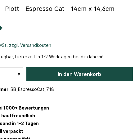
 - Plott - Espresso Cat - 14cm x 14,6cm
*
MwSt. zzgl. Versandkosten
ügbar, Lieferzeit In 1-2 Werktagen bei dir daheim!
In den Warenkorb
mer:
BB_EspressoCat_718
ei 1000+ Bewertungen
 hautfreundlich
rsand in 1–2 Tagen
ll verpackt
be ausgewählt