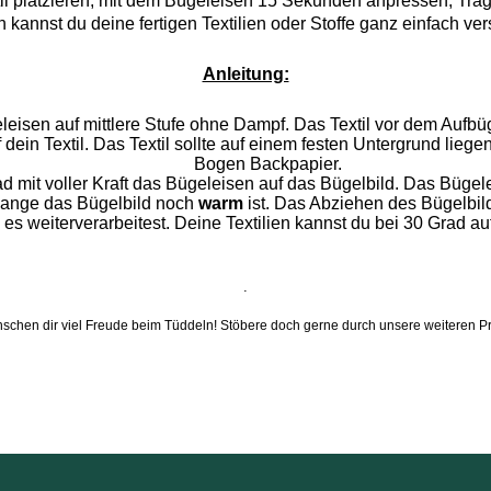
il platzieren, mit dem Bügeleisen 15 Sekunden anpressen, Träger
 kannst du deine fertigen Textilien oder Stoffe ganz einfach v
Anleitung:
leisen auf mittlere Stufe ohne Dampf. Das Textil vor dem Aufbü
 dein Textil. Das Textil sollte auf einem festen Untergrund li
Bogen Backpapier.
d mit voller Kraft das Bügeleisen auf das Bügelbild. Das Bügel
olange das Bügelbild noch
warm
ist. Das Abziehen des Bügelbilde
s weiterverarbeitest. Deine Textilien kannst du bei 30 Grad auf
.
schen dir viel Freude beim Tüddeln! Stöbere doch gerne durch unsere weiteren P