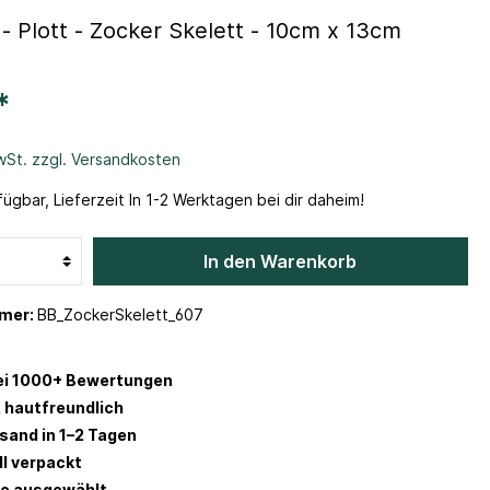
 - Plott - Zocker Skelett - 10cm x 13cm
*
MwSt. zzgl. Versandkosten
ügbar, Lieferzeit In 1-2 Werktagen bei dir daheim!
In den Warenkorb
mer:
BB_ZockerSkelett_607
ei 1000+ Bewertungen
 hautfreundlich
rsand in 1–2 Tagen
ll verpackt
be ausgewählt