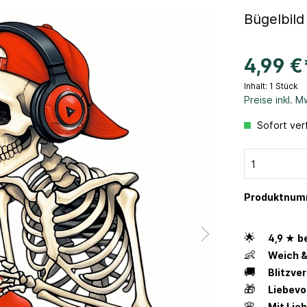
Bügelbild
4,99 €
Inhalt:
1 Stück
Preise inkl. 
Sofort verf
Produktnum
🌟
4,9 ★ b
👶
Weich &
🚚
Blitzve
🎁
Liebevo
🌸
Mit Lie