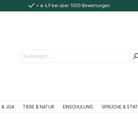
⭐️ ø 4,9 bei über 1000 Bewertungen
 & JGA
TIERE & NATUR
EINSCHULUNG
SPRÜCHE & STA