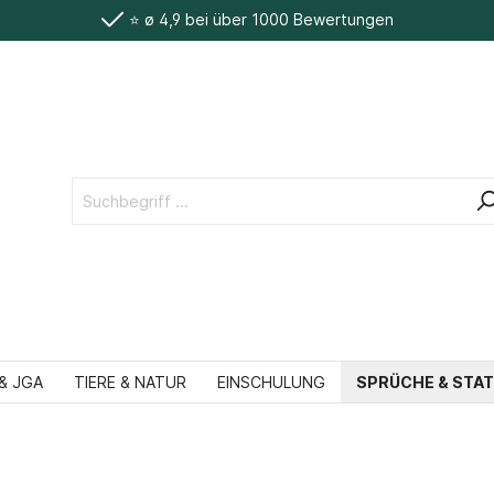
⭐️ ø 4,9 bei über 1000 Bewertungen
& JGA
TIERE & NATUR
EINSCHULUNG
SPRÜCHE & STA