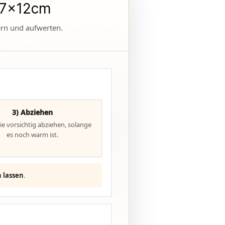
9,7x12cm
ern und aufwerten.
3) Abziehen
lie vorsichtig abziehen, solange
es noch warm ist.
n lassen
.