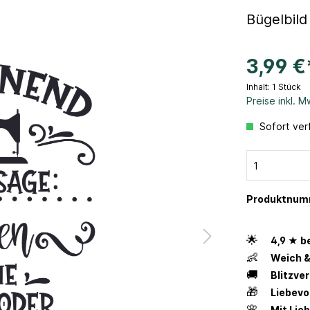
Bügelbild
3,99 €
Inhalt:
1 Stück
Preise inkl. 
Sofort verf
Produktnum
🌟
4,9 ★ b
👶
Weich &
🚚
Blitzve
🎁
Liebevo
🌸
Mit Lie