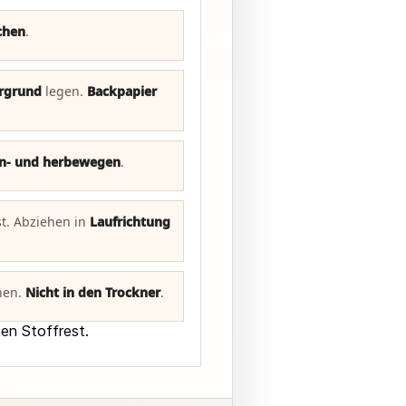
chen
.
rgrund
legen.
Backpapier
in- und herbewegen
.
st. Abziehen in
Laufrichtung
hen.
Nicht in den Trockner
.
nen Stoffrest.