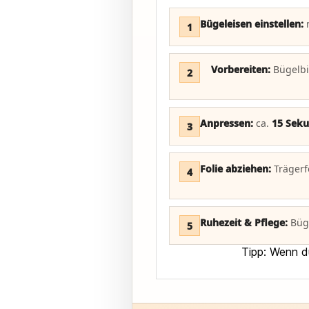
Bügeleisen einstellen:
m
1
Vorbereiten:
Bügelbil
2
Anpressen:
ca.
15 Seku
3
Folie abziehen:
Trägerf
4
Ruhezeit & Pflege:
Büg
5
Tipp:
Wenn du 