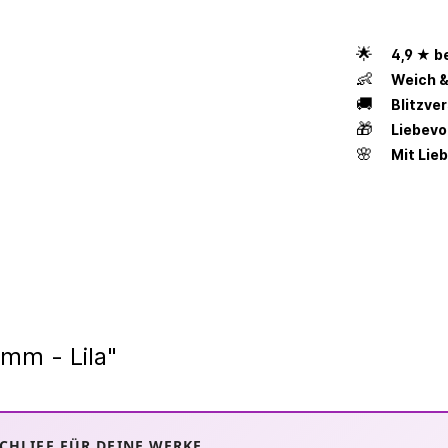
🌟
4,9 ★ b
👶
Weich &
🚚
Blitzve
🎁
Liebevo
🌸
Mit Lie
5mm - Lila"
 SCHLIFF FÜR DEINE WERKE