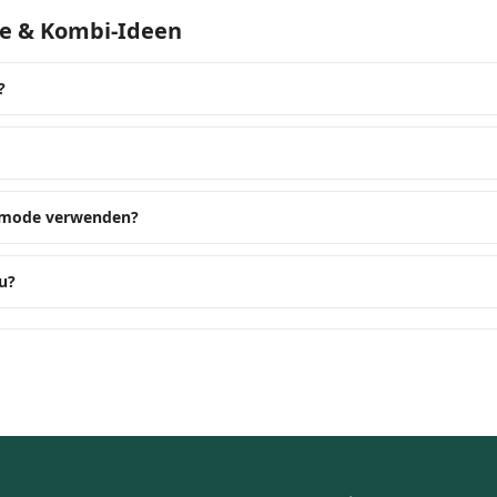
tze & Kombi-Ideen
?
dermode verwenden?
u?