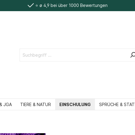
⭐️ ø 4,9 bei über 1000 Bewertungen
& JGA
TIERE & NATUR
EINSCHULUNG
SPRÜCHE & STA