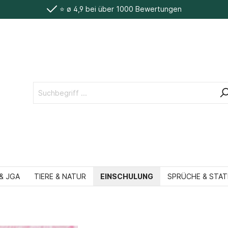
⭐️ ø 4,9 bei über 1000 Bewertungen
& JGA
TIERE & NATUR
EINSCHULUNG
SPRÜCHE & STA