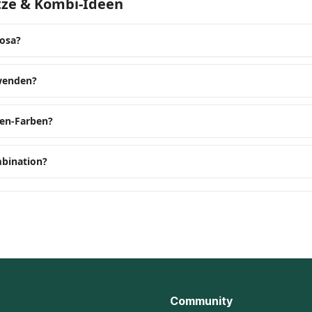
itze & Kombi-Ideen
Rosa?
rwenden?
zen-Farben?
mbination?
Community