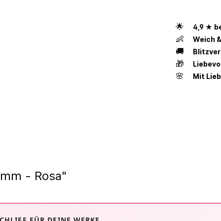
🌟
4,9 ★ b
👶
Weich &
🚚
Blitzve
🎁
Liebevo
🌸
Mit Lie
 5mm - Rosa"
 SCHLIFF FÜR DEINE WERKE